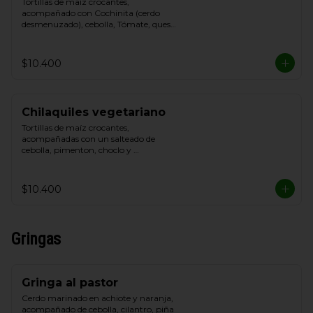
Tortillas de maíz crocantes, 
acompañado con Cochinita (cerdo 
desmenuzado), cebolla, Tómate, queso 
blanco y crema de leche
$10.400
Chilaquiles vegetariano
Tortillas de maíz crocantes, 
acompañadas con un salteado de 
cebolla, pimenton, choclo y 
champiñon, cebolla, Tómate, queso de 
cabra y Cilantro.
$10.400
Gringas
Gringa al pastor
Cerdo marinado en achiote y naranja, 
acompañado de cebolla, cilantro, piña 