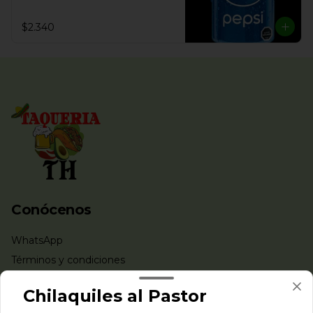
$2.340
Conócenos
WhatsApp
Términos y condiciones
Política de privacidad
Chilaquiles al Pastor
Redes sociales