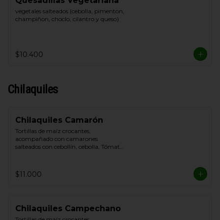
Quesadillas Vegetariana
vegetales salteados (cebolla, pimenton, 
champiñon, choclo, cilantro y queso)
$10.400
Chilaquiles
Chilaquiles Camarón
Tortillas de maíz crocantes, 
acompañado con camarones 
salteados con cebollin, cebolla, Tómate, 
queso blanco y crema de leche
$11.000
Chilaquiles Campechano
Tortillas de maíz crocantes, 