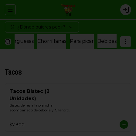
Abrir menu de navegación
Logi
¿Dónde quieres pedir?
amburguesas
Chorrillanas
Para picar
Bebidas
Tacos
Tacos Bistec (2
Unidades)
Bistec de res a la plancha, 
acompañado de cebolla y Cilantro.
$7.800