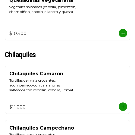
Quesadillas Vegetariana
vegetales salteados (cebolla, pimenton, 
champiñon, choclo, cilantro y queso)
$10.400
Chilaquiles
Chilaquiles Camarón
Tortillas de maíz crocantes, 
acompañado con camarones 
salteados con cebollin, cebolla, Tómate, 
queso blanco y crema de leche
$11.000
Chilaquiles Campechano
Tortillas de maíz crocantes, 