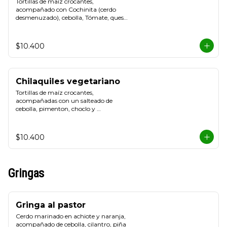
Tortillas de maíz crocantes, 
acompañado con Cochinita (cerdo 
desmenuzado), cebolla, Tómate, queso 
blanco y crema de leche
$10.400
Chilaquiles vegetariano
Tortillas de maíz crocantes, 
acompañadas con un salteado de 
cebolla, pimenton, choclo y 
champiñon, cebolla, Tómate, queso de 
cabra y Cilantro.
$10.400
Gringas
Gringa al pastor
Cerdo marinado en achiote y naranja, 
acompañado de cebolla, cilantro, piña 