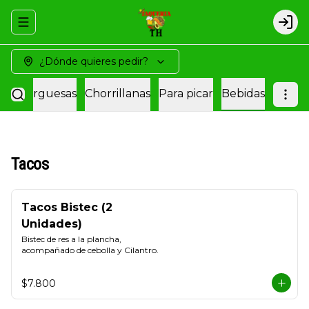
Abrir menu de navegación
Logi
¿Dónde quieres pedir?
amburguesas
Chorrillanas
Para picar
Bebidas
Tacos
Tacos Bistec (2
Unidades)
Bistec de res a la plancha, 
acompañado de cebolla y Cilantro.
$7.800