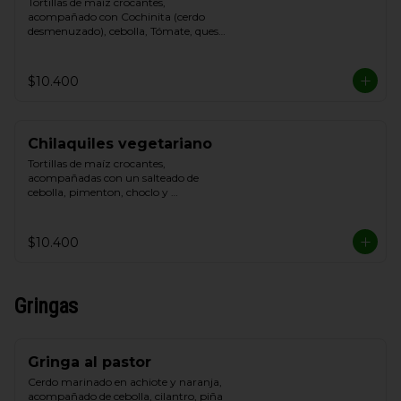
Tortillas de maíz crocantes, 
acompañado con Cochinita (cerdo 
desmenuzado), cebolla, Tómate, queso 
blanco y crema de leche
$10.400
Chilaquiles vegetariano
Tortillas de maíz crocantes, 
acompañadas con un salteado de 
cebolla, pimenton, choclo y 
champiñon, cebolla, Tómate, queso de 
cabra y Cilantro.
$10.400
Gringas
Gringa al pastor
Cerdo marinado en achiote y naranja, 
acompañado de cebolla, cilantro, piña 