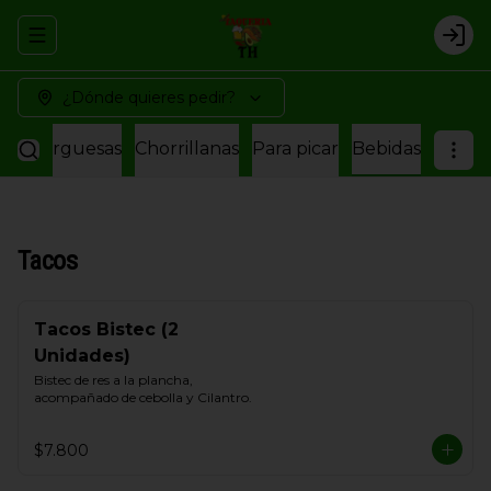
Abrir menu de navegación
Logi
¿Dónde quieres pedir?
amburguesas
Chorrillanas
Para picar
Bebidas
Tacos
Tacos Bistec (2
Unidades)
Bistec de res a la plancha, 
acompañado de cebolla y Cilantro.
$7.800