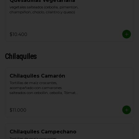
Quesadillas Vegetariana
vegetales salteados (cebolla, pimenton, 
champiñon, choclo, cilantro y queso)
$10.400
Chilaquiles
Chilaquiles Camarón
Tortillas de maíz crocantes, 
acompañado con camarones 
salteados con cebollin, cebolla, Tómate, 
queso blanco y crema de leche
$11.000
Chilaquiles Campechano
Tortillas de maíz crocantes, 