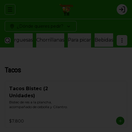
Abrir menu de navegación
Logi
¿Dónde quieres pedir?
amburguesas
Chorrillanas
Para picar
Bebidas
Tacos
Tacos Bistec (2
Unidades)
Bistec de res a la plancha, 
acompañado de cebolla y Cilantro.
$7.800