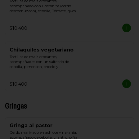
Tortillas de maíz crocantes, 
acompañado con Cochinita (cerdo 
desmenuzado), cebolla, Tómate, queso 
blanco y crema de leche
$10.400
Chilaquiles vegetariano
Tortillas de maíz crocantes, 
acompañadas con un salteado de 
cebolla, pimenton, choclo y 
champiñon, cebolla, Tómate, queso de 
cabra y Cilantro.
$10.400
Gringas
Gringa al pastor
Cerdo marinado en achiote y naranja, 
acompañado de cebolla, cilantro, piña 