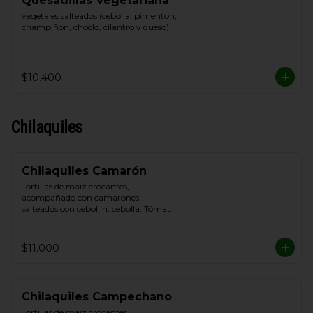
Quesadillas Vegetariana
vegetales salteados (cebolla, pimenton, 
champiñon, choclo, cilantro y queso)
$10.400
Chilaquiles
Chilaquiles Camarón
Tortillas de maíz crocantes, 
acompañado con camarones 
salteados con cebollin, cebolla, Tómate, 
queso blanco y crema de leche
$11.000
Chilaquiles Campechano
Tortillas de maíz crocantes, 