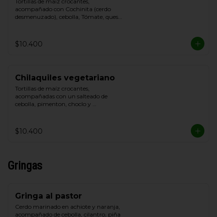
Tortillas de maíz crocantes, 
acompañado con Cochinita (cerdo 
desmenuzado), cebolla, Tómate, queso 
blanco y crema de leche
$10.400
Chilaquiles vegetariano
Tortillas de maíz crocantes, 
acompañadas con un salteado de 
cebolla, pimenton, choclo y 
champiñon, cebolla, Tómate, queso de 
cabra y Cilantro.
$10.400
Gringas
Gringa al pastor
Cerdo marinado en achiote y naranja, 
acompañado de cebolla, cilantro, piña 