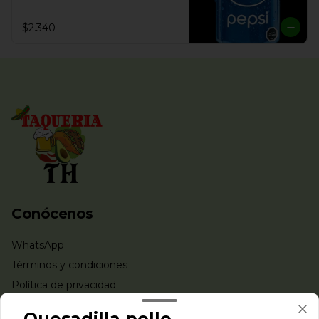
$2.340
Conócenos
WhatsApp
Términos y condiciones
Política de privacidad
Redes sociales
Quesadilla pollo