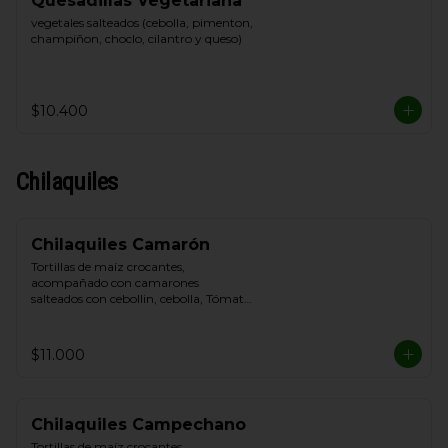
Quesadillas Vegetariana
vegetales salteados (cebolla, pimenton, 
champiñon, choclo, cilantro y queso)
$10.400
Chilaquiles
Chilaquiles Camarón
Tortillas de maíz crocantes, 
acompañado con camarones 
salteados con cebollin, cebolla, Tómate, 
queso blanco y crema de leche
$11.000
Chilaquiles Campechano
Tortillas de maíz crocantes, 