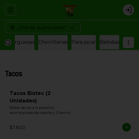
Abrir menu de navegación
Logi
¿Dónde quieres pedir?
amburguesas
Chorrillanas
Para picar
Bebidas
Tacos
Tacos Bistec (2
Unidades)
Bistec de res a la plancha, 
acompañado de cebolla y Cilantro.
$7.800