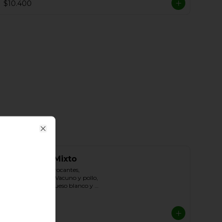
$10.400
Close
Chilaquiles Mixto
Tortillas de maíz crocantes, 
acompañado con Vacuno y pollo, 
cebolla, Tómate, queso blanco y 
crema de leche
$10.800