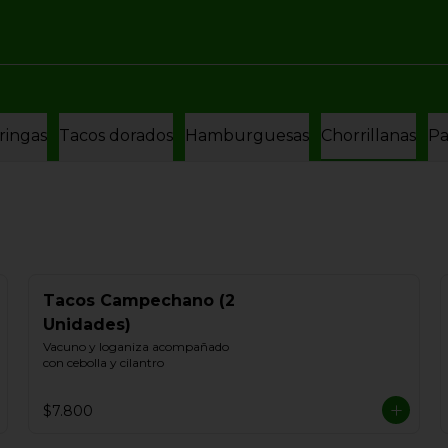
ringas
Tacos dorados
Hamburguesas
Chorrillanas
Pa
Tacos Campechano (2
Unidades)
Vacuno y loganiza acompañado 
con cebolla y cilantro
$7.800