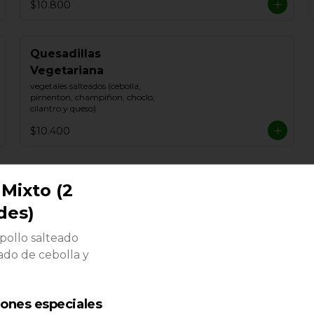
$10.800
Quesadillas
Vegetariana
vegetales salteados (cebolla, 
pimenton, champiñon, choclo, 
cilantro y queso)
$10.400
Mixto (2
des)
Chilaquiles
pollo salteado
Campechano
do de cebolla y
Tortillas de maíz crocantes, 
acompañado con Vacuno y 
longaniza, cebolla, Tómate, queso 
blanco y crema de leche
$10.800
iones especiales