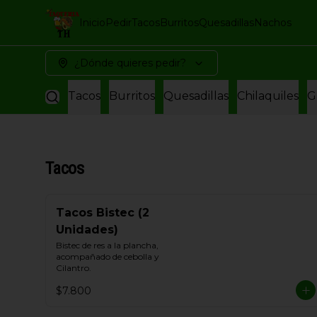
Inicio
Pedir
Tacos
Burritos
Quesadillas
Nachos
¿Dónde quieres pedir?
Tacos
Burritos
Quesadillas
Chilaquiles
G
Tacos
Tacos Bistec (2
Unidades)
Bistec de res a la plancha, 
acompañado de cebolla y 
Cilantro.
$7.800