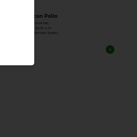
Chilaquiles con Pollo
Tortillas de maíz crocantes, 
acompañadas con pollo a la 
plancha, cebolla, Tómate, queso de 
cabra y Cilantro.
$10.400