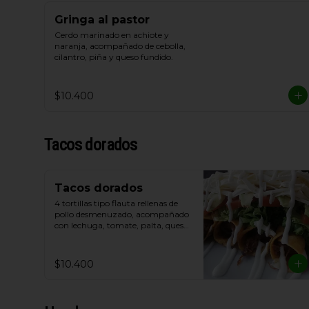
Gringa al pastor
Cerdo marinado en achiote y 
naranja, acompañado de cebolla, 
cilantro, piña y queso fundido.
$10.400
Tacos dorados
Tacos dorados
4 tortillas tipo flauta rellenas de 
pollo desmenuzado, acompañado 
con lechuga, tomate, palta, queso 
de cabra y crema de leche.
$10.400