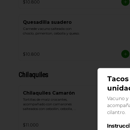
$10.800
Quesadilla suadero
Carnede vacuno salteada con 
choclo, pimenton, cebolla y queso.
$10.800
Chilaquiles
Tacos 
unida
Chilaquiles Camarón
Vacuno y 
Tortillas de maíz crocantes, 
acompañado con camarones 
acompaña
salteados con cebollin, cebolla, 
cilantro.
Tómate, queso blanco y crema de 
leche
$11.000
Instrucc