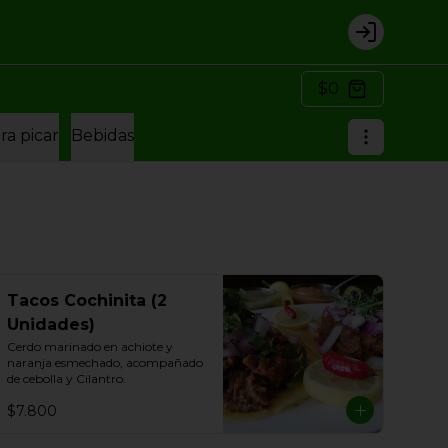
Login
$0
ra picar
Bebidas
Tacos Cochinita (2
Unidades)
Cerdo marinado en achiote y 
naranja esmechado, acompañado 
de cebolla y Cilantro.
$7.800