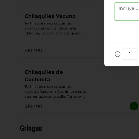
Chilaquiles Vacuno
Tortillas de maíz crocantes, 
acompañadas con Bistec a la 
plancha, cebolla, Tómate, queso 
blanco y crema de leche.
$10.400
Chilaquiles de
Cochinita
Tortillas de maíz crocantes, 
acompañado con Cochinita (cerdo 
desmenuzado), cebolla, Tómate, 
queso blanco y crema de leche
$10.400
Gringas