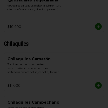
Quesadillas Vegetariana
vegetales salteados (cebolla, pimenton, 
champiñon, choclo, cilantro y queso)
$10.400
Chilaquiles
Chilaquiles Camarón
Tortillas de maíz crocantes, 
acompañado con camarones 
salteados con cebollin, cebolla, Tómate, 
queso blanco y crema de leche
$11.000
Chilaquiles Campechano
Tortillas de maíz crocantes, 