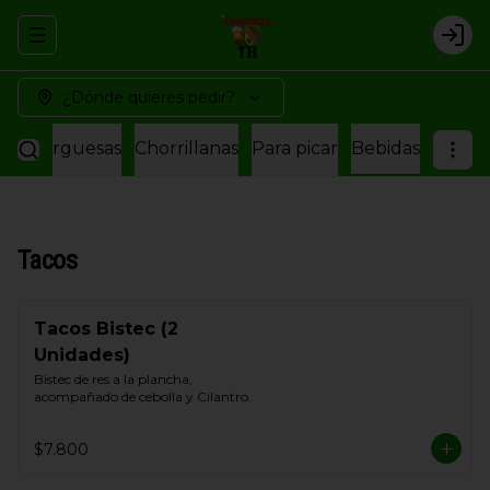
Abrir menu de navegación
Logi
¿Dónde quieres pedir?
amburguesas
Chorrillanas
Para picar
Bebidas
Tacos
Tacos Bistec (2
Unidades)
Bistec de res a la plancha, 
acompañado de cebolla y Cilantro.
$7.800