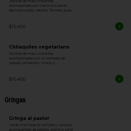
Tortillas de maíz crocantes, 
acompañado con Cochinita (cerdo 
desmenuzado), cebolla, Tómate, queso 
blanco y crema de leche
$10.400
Chilaquiles vegetariano
Tortillas de maíz crocantes, 
acompañadas con un salteado de 
cebolla, pimenton, choclo y 
champiñon, cebolla, Tómate, queso de 
cabra y Cilantro.
$10.400
Gringas
Gringa al pastor
Cerdo marinado en achiote y naranja, 
acompañado de cebolla, cilantro, piña 