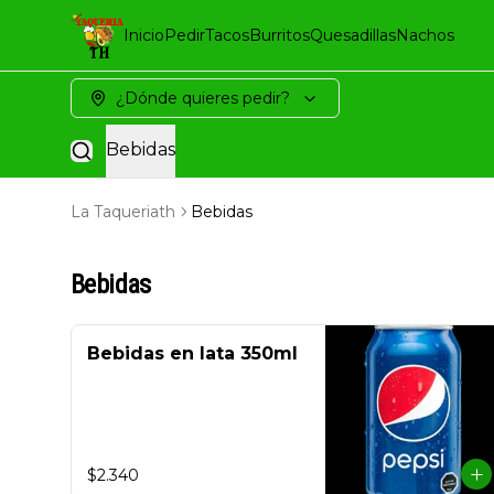
Inicio
Pedir
Tacos
Burritos
Quesadillas
Nachos
¿Dónde quieres pedir?
Bebidas
La Taqueriath
Bebidas
Bebidas
Bebidas en lata 350ml
$2.340