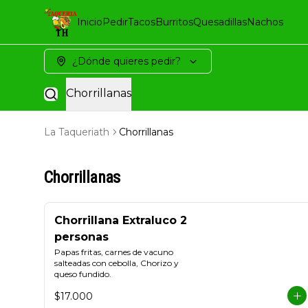
Inicio
Pedir
Tacos
Burritos
Quesadillas
Nachos
¿Dónde quieres pedir?
Chorrillanas
La Taqueriath
Chorrillanas
Chorrillanas
Chorrillana Extraluco 2
personas
Papas fritas, carnes de vacuno 
salteadas con cebolla, Chorizo y 
queso fundido.
$17.000