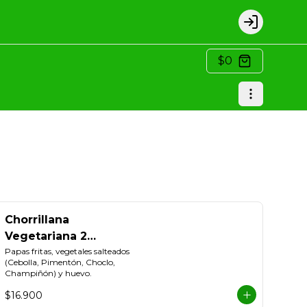
Login
$0
Chorrillana
Vegetariana 2
personas
Papas fritas, vegetales salteados 
(Cebolla, Pimentón, Choclo, 
Champiñón) y huevo.
$16.900