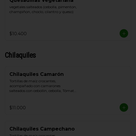
Quesadillas Vegetariana
vegetales salteados (cebolla, pimenton, 
champiñon, choclo, cilantro y queso)
$10.400
Chilaquiles
Chilaquiles Camarón
Tortillas de maíz crocantes, 
acompañado con camarones 
salteados con cebollin, cebolla, Tómate, 
queso blanco y crema de leche
$11.000
Chilaquiles Campechano
Tortillas de maíz crocantes, 