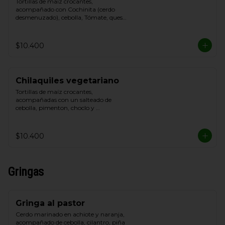
Tortillas de maíz crocantes, 
acompañado con Cochinita (cerdo 
desmenuzado), cebolla, Tómate, queso 
blanco y crema de leche
$10.400
Chilaquiles vegetariano
Tortillas de maíz crocantes, 
acompañadas con un salteado de 
cebolla, pimenton, choclo y 
champiñon, cebolla, Tómate, queso de 
cabra y Cilantro.
$10.400
Gringas
Gringa al pastor
Cerdo marinado en achiote y naranja, 
acompañado de cebolla, cilantro, piña 