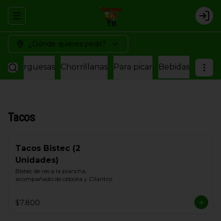
Abrir menu de navegación
Logi
¿Dónde quieres pedir?
amburguesas
Chorrillanas
Para picar
Bebidas
Tacos
Tacos Bistec (2
Unidades)
Bistec de res a la plancha, 
acompañado de cebolla y Cilantro.
$7.800