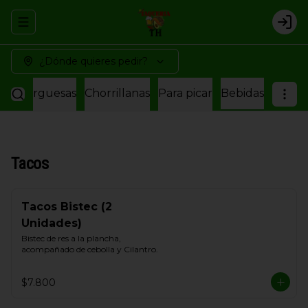
Abrir menu de navegación
Logi
¿Dónde quieres pedir?
amburguesas
Chorrillanas
Para picar
Bebidas
Tacos
Tacos Bistec (2
Unidades)
Bistec de res a la plancha, 
acompañado de cebolla y Cilantro.
$7.800