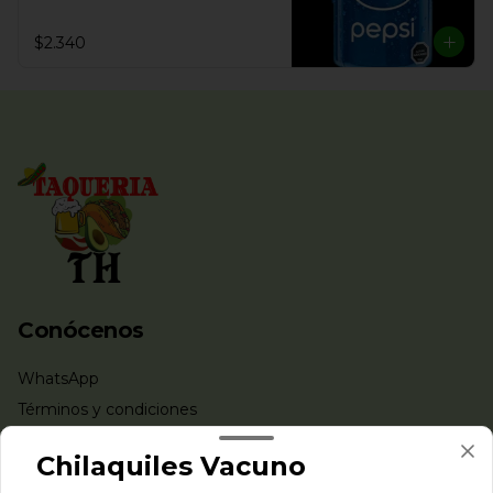
$2.340
Conócenos
WhatsApp
Términos y condiciones
Política de privacidad
Chilaquiles Vacuno
Redes sociales