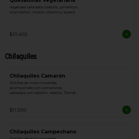
Quesadillas Vegetariana
vegetales salteados (cebolla, pimenton, 
champiñon, choclo, cilantro y queso)
$10.400
Chilaquiles
Chilaquiles Camarón
Tortillas de maíz crocantes, 
acompañado con camarones 
salteados con cebollin, cebolla, Tómate, 
queso blanco y crema de leche
$11.000
Chilaquiles Campechano
Tortillas de maíz crocantes, 