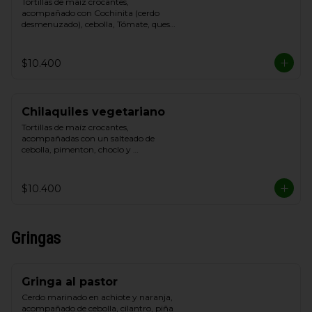
Tortillas de maíz crocantes, 
acompañado con Cochinita (cerdo 
desmenuzado), cebolla, Tómate, queso 
blanco y crema de leche
$10.400
Chilaquiles vegetariano
Tortillas de maíz crocantes, 
acompañadas con un salteado de 
cebolla, pimenton, choclo y 
champiñon, cebolla, Tómate, queso de 
cabra y Cilantro.
$10.400
Gringas
Gringa al pastor
Cerdo marinado en achiote y naranja, 
acompañado de cebolla, cilantro, piña 